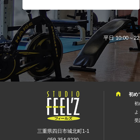
平日 10:00～22
初め
初
よ
受
三重県四日市城北町1-1
059-354-9230