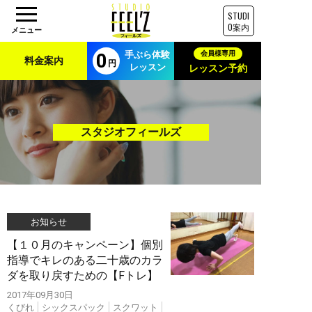
STUDI
O案内
手ぶら体験
料金案内
レッスン
レッスン予約
スタジオフィールズ
お知らせ
【１０月のキャンペーン】個別
指導でキレのある二十歳のカラ
ダを取り戻すための【Fトレ】
2017年09月30日
くびれ
シックスパック
スクワット