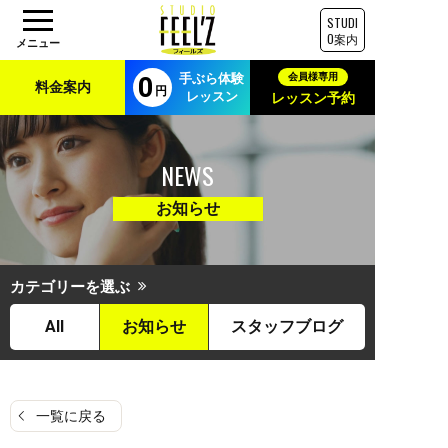
STUDI
O案内
手ぶら体験
料金案内
レッスン
レッスン予約
NEWS
お知らせ
カテゴリーを選ぶ
All
お知らせ
スタッフブログ
一覧に戻る