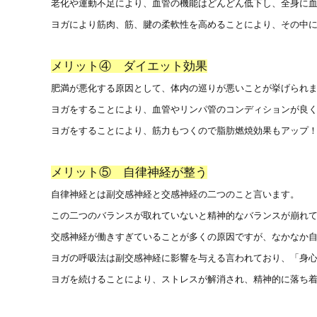
老化や運動不足により、血管の機能はどんどん低下し、全身に
ヨガにより筋肉、筋、腱の柔軟性を高めることにより、その中
メリット④ ダイエット効果
肥満が悪化する原因として、体内の巡りが悪いことが挙げられ
ヨガをすることにより、血管やリンパ管のコンディションが良
ヨガをすることにより、筋力もつくので脂肪燃焼効果もアップ！
メリット⑤ 自律神経が整う
自律神経とは副交感神経と交感神経の二つのこと言います。
この二つのバランスが取れていないと精神的なバランスが崩れ
交感神経が働きすぎていることが多くの原因ですが、なかなか
ヨガの呼吸法は副交感神経に影響を与える言われており、「身
ヨガを続けることにより、ストレスが解消され、精神的に落ち