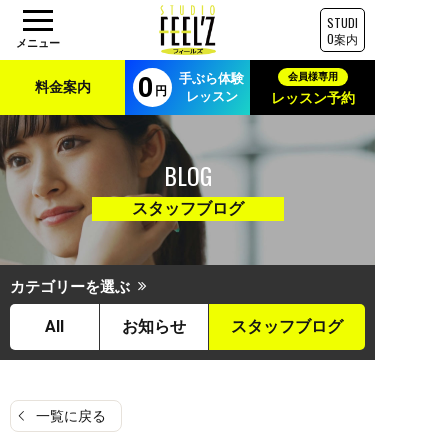
STUDI
O案内
手ぶら体験
料金案内
レッスン
レッスン予約
BLOG
スタッフブログ
カテゴリーを選ぶ
All
お知らせ
スタッフブログ
一覧に戻る