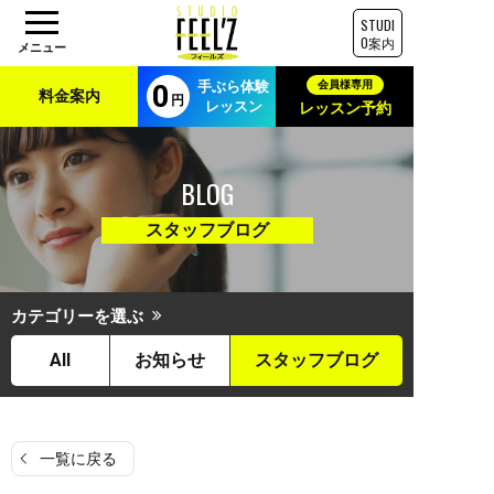
STUDI
O案内
手ぶら体験
料金案内
レッスン
レッスン予約
BLOG
スタッフブログ
カテゴリーを選ぶ
All
お知らせ
スタッフブログ
一覧に戻る