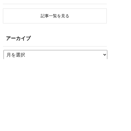
記事一覧を見る
アーカイブ
059-354-9230
体験レッスン
会員様専用
レッスンWEB予約
申し込み